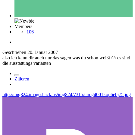
Members
106
Geschrieben
20. Januar 2007
also ich kann dir auch nur das sagen was du schon weißt ^^ es sind
die ausstattungs varianten
Zitieren
http://img824.imageshack.us/img824/7315/cimg4001koptiebj75.jpg