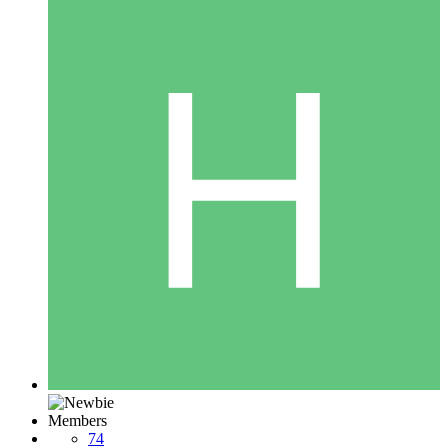
Members
74