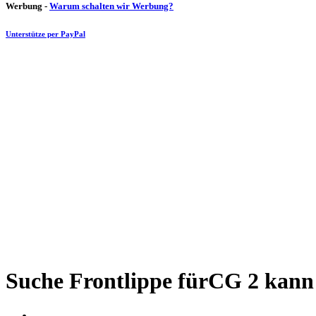
Werbung -
Warum schalten wir Werbung?
Unterstütze per PayPal
Suche Frontlippe fürCG 2 kann