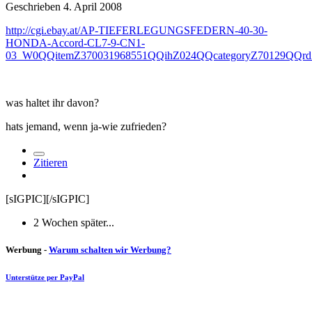
Geschrieben
4. April 2008
http://cgi.ebay.at/AP-TIEFERLEGUNGSFEDERN-40-30-
HONDA-Accord-CL7-9-CN1-
03_W0QQitemZ370031968551QQihZ024QQcategoryZ70129QQrd
was haltet ihr davon?
hats jemand, wenn ja-wie zufrieden?
Zitieren
[sIGPIC][/sIGPIC]
2 Wochen später...
Werbung -
Warum schalten wir Werbung?
Unterstütze per PayPal