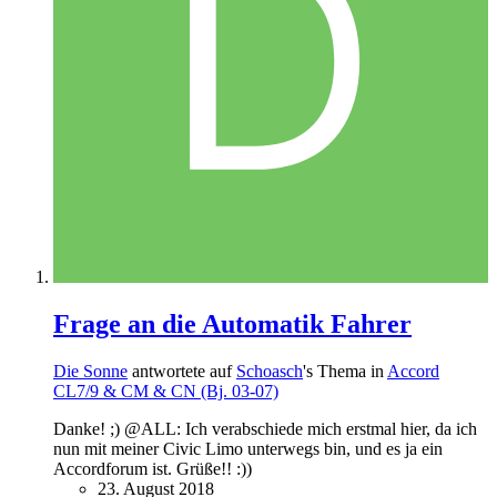
Frage an die Automatik Fahrer
Die Sonne
antwortete auf
Schoasch
's Thema in
Accord
CL7/9 & CM & CN (Bj. 03-07)
Danke! ;) @ALL: Ich verabschiede mich erstmal hier, da ich
nun mit meiner Civic Limo unterwegs bin, und es ja ein
Accordforum ist. Grüße!! :))
23. August 2018