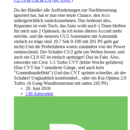
CL7/9 & CM & CN (Bj. 03-07)
Da der Händler alle Aufforderungen zur Nachbesserung
ignoriert hat, hat er nun eine letzte Chance, den Acci
außergerichtlich zurückzunehmen. Das bedeutet also,
Reparatur ist vom Tisch, das Auto wohl auch :( Dann bleiben
für mich nun 2 Optionen, da ich keine älteren Accord mehr
möchte, und die neueren CU2 Automaten mit Automatik
einfach zu träge sind. (9,7 Sek 0-100 mit 201 PS geht gar
nicht) Und die Probefahrten waren zumindest von der Power
enttäuschend. Der Schalter CU2 geht um Welten besser, und
auch ein CL9 AT ist einfach spritziger! Das ist Fakt. Also,
entweder ein Civic 1.5 Turbo CVT (letzte Woche gefahren)
(Das CVT hat 7 simulierte Gänge, und auch kein
"Gummibandeffekt") Und das CVT sprintet schneller, als der
Schalter! Unglaublich komfortabel... oder ein Kia Optima 2.0
Turbo. (6 Gang Wandlerautomat mit satten 245 PS)
20. Juni 2018
130 Antworten