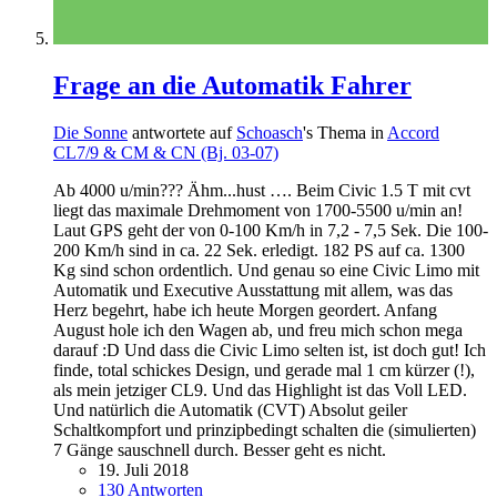
Frage an die Automatik Fahrer
Die Sonne
antwortete auf
Schoasch
's Thema in
Accord
CL7/9 & CM & CN (Bj. 03-07)
Ab 4000 u/min??? Ähm...hust …. Beim Civic 1.5 T mit cvt
liegt das maximale Drehmoment von 1700-5500 u/min an!
Laut GPS geht der von 0-100 Km/h in 7,2 - 7,5 Sek. Die 100-
200 Km/h sind in ca. 22 Sek. erledigt. 182 PS auf ca. 1300
Kg sind schon ordentlich. Und genau so eine Civic Limo mit
Automatik und Executive Ausstattung mit allem, was das
Herz begehrt, habe ich heute Morgen geordert. Anfang
August hole ich den Wagen ab, und freu mich schon mega
darauf :D Und dass die Civic Limo selten ist, ist doch gut! Ich
finde, total schickes Design, und gerade mal 1 cm kürzer (!),
als mein jetziger CL9. Und das Highlight ist das Voll LED.
Und natürlich die Automatik (CVT) Absolut geiler
Schaltkompfort und prinzipbedingt schalten die (simulierten)
7 Gänge sauschnell durch. Besser geht es nicht.
19. Juli 2018
130 Antworten