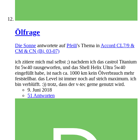
Ölfrage
Die Sonne
antwortete auf
Pfeili
's Thema in
Accord CL7/9 &
CM & CN (Bj. 03-07)
ich zitiere mich mal selbst ;) nachdem ich das castrol Titanium
fst 5w40 rausgeworfen, und das Shell Helix Ultra 5w40
eingefüllt habe, ist nach ca. 1000 km kein Ölverbrauch mehr
feststellbar. das Level ist immer noch auf strich maximum. ich
bin verblüfft. :)) trotz, dass der v-tec gerne genutzt wird.
9. Juni 2018
51 Antworten