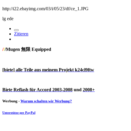
http://i22.ebayimg.com/03/i/05/23/df/ce_1.JPG
lg ede
Zitieren
/
/
/Mugen 無限 Equipped
[biete] alle Teile aus meinem Projekt k24cl9ftw
Biete Reflash für Accord 2003-2008
und
2008+
Werbung -
Warum schalten wir Werbung?
Unterstütze per PayPal