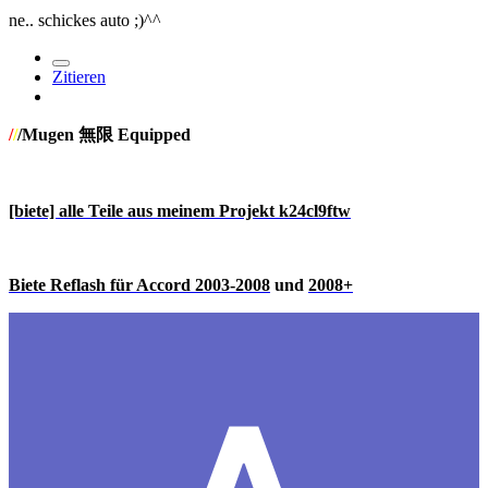
ne.. schickes auto ;)^^
Zitieren
/
/
/Mugen 無限 Equipped
[biete] alle Teile aus meinem Projekt k24cl9ftw
Biete Reflash für Accord 2003-2008
und
2008+