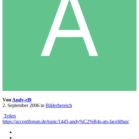
Von
Andy-cl9
2. September 2006
in
Bilderbereich
Teilen
https://accordforum.de/topic/1445-andy%C2%B4s-ats-faceliftup/