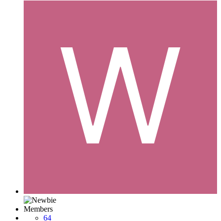
Members
64