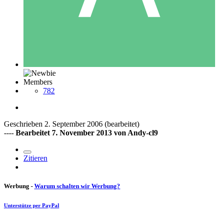
Members
782
Geschrieben
2. September 2006
(bearbeitet)
----
Bearbeitet
7. November 2013
von Andy-cl9
Zitieren
Werbung -
Warum schalten wir Werbung?
Unterstütze per PayPal