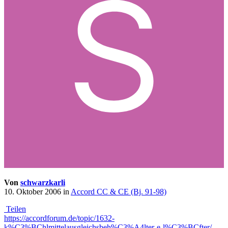
Von
schwarzkarli
10. Oktober 2006
in
Accord CC & CE (Bj. 91-98)
Teilen
https://accordforum.de/topic/1632-
k%C3%BChlmittelausgleichsbeh%C3%A4lter-e-l%C3%BCfter/