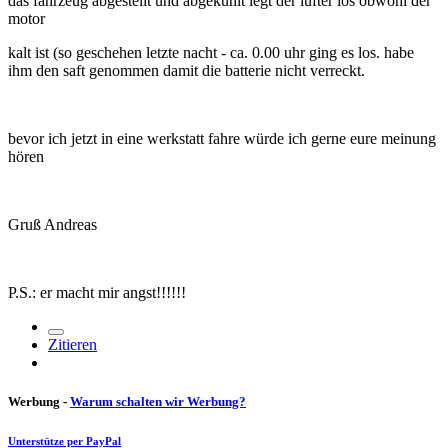
das fahrzeug abgestellt und abgekühlt legt der lüfter los obwohl der
motor
kalt ist (so geschehen letzte nacht - ca. 0.00 uhr ging es los. habe
ihm den saft genommen damit die batterie nicht verreckt.
bevor ich jetzt in eine werkstatt fahre würde ich gerne eure meinung
hören
Gruß Andreas
P.S.: er macht mir angst!!!!!!
Zitieren
Werbung -
Warum schalten wir Werbung?
Unterstütze per PayPal