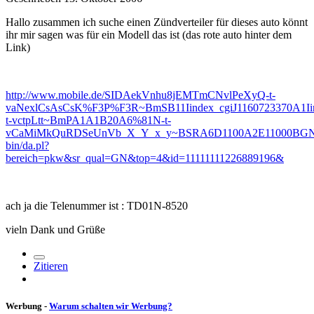
Hallo zusammen ich suche einen Zündverteiler für dieses auto könnt
ihr mir sagen was für ein Modell das ist (das rote auto hinter dem
Link)
http://www.mobile.de/SIDAekVnhu8jEMTmCNvlPeXyQ-t-
vaNexlCsAsCsK%F3P%F3R~BmSB11Iindex_cgiJ1160723370A1Ii
t-vctpLtt~BmPA1A1B20A6%81N-t-
vCaMiMkQuRDSeUnVb_X_Y_x_y~BSRA6D1100A2E11000BGND
bin/da.pl?
bereich=pkw&sr_qual=GN&top=4&id=11111111226889196&
ach ja die Telenummer ist : TD01N-8520
vieln Dank und Grüße
Zitieren
Werbung -
Warum schalten wir Werbung?