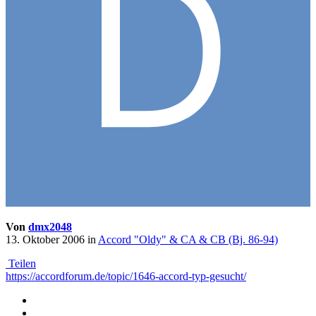
Von
dmx2048
13. Oktober 2006
in
Accord "Oldy" & CA & CB (Bj. 86-94)
Teilen
https://accordforum.de/topic/1646-accord-typ-gesucht/