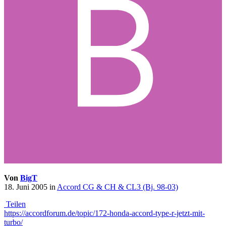
Von
BigT
18. Juni 2005
in
Accord CG & CH & CL3 (Bj. 98-03)
Teilen
https://accordforum.de/topic/172-honda-accord-type-r-jetzt-mit-
turbo/