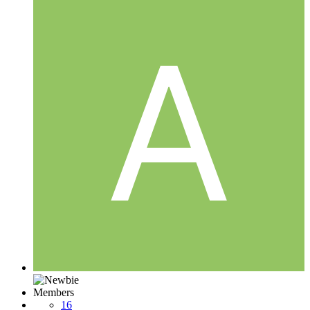
Members
16