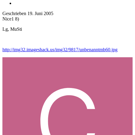
Geschrieben
19. Juni 2005
Nice1 8)
Lg, MuSti
http://img32.imageshack.us/img32/9817/unbenanntmb60.jpg