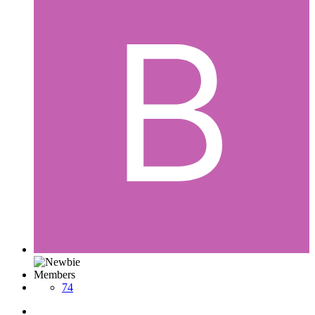
Members
74