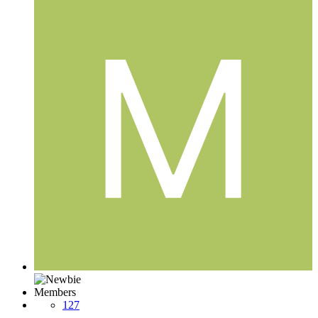
Members
127