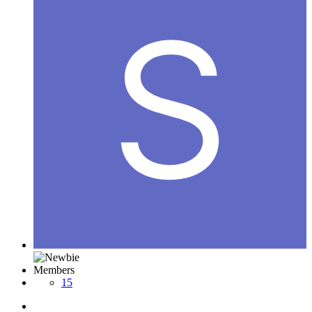
Members
15