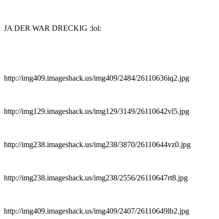
JA DER WAR DRECKIG :lol:
http://img409.imageshack.us/img409/2484/26110636iq2.jpg
http://img129.imageshack.us/img129/3149/26110642vl5.jpg
http://img238.imageshack.us/img238/3870/26110644vz0.jpg
http://img238.imageshack.us/img238/2556/26110647rt8.jpg
http://img409.imageshack.us/img409/2407/26110649lb2.jpg