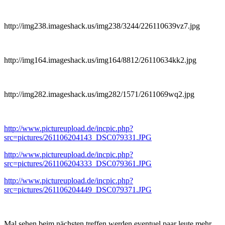
http://img238.imageshack.us/img238/3244/226110639vz7.jpg
http://img164.imageshack.us/img164/8812/26110634kk2.jpg
http://img282.imageshack.us/img282/1571/2611069wq2.jpg
http://www.pictureupload.de/incpic.php?
src=pictures/261106204143_DSC079331.JPG
http://www.pictureupload.de/incpic.php?
src=pictures/261106204333_DSC079361.JPG
http://www.pictureupload.de/incpic.php?
src=pictures/261106204449_DSC079371.JPG
Mal sehen beim nächsten treffen werden eventuel paar leute mehr