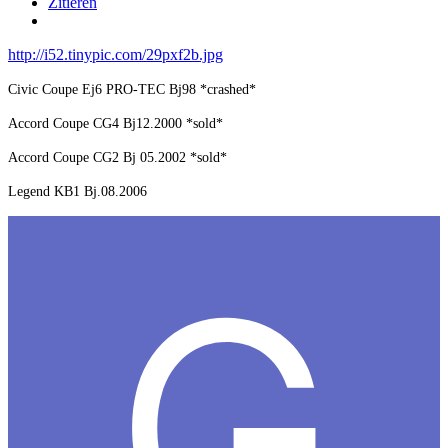
Zitieren
http://i52.tinypic.com/29pxf2b.jpg
Civic Coupe Ej6 PRO-TEC Bj98 *crashed*
Accord Coupe CG4 Bj12.2000 *sold*
Accord Coupe CG2 Bj 05.2002 *sold*
Legend KB1 Bj.08.2006