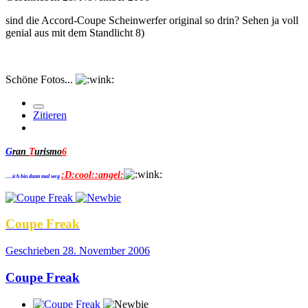
sind die Accord-Coupe Scheinwerfer original so drin? Sehen ja voll
genial aus mit dem Standlicht 8)
Schöne Fotos...
Zitieren
G
ran
T
urismo
6
:D:cool::angel:
.....ich bin dann mal weg
Coupe Freak
Geschrieben
28. November 2006
Coupe Freak