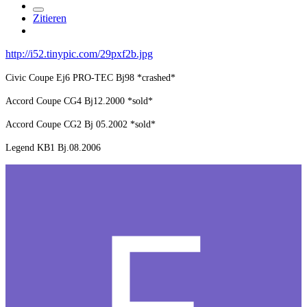
Zitieren
http://i52.tinypic.com/29pxf2b.jpg
Civic Coupe Ej6 PRO-TEC Bj98 *crashed*
Accord Coupe CG4 Bj12.2000 *sold*
Accord Coupe CG2 Bj 05.2002 *sold*
Legend KB1 Bj.08.2006