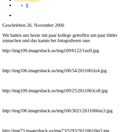
0
Geschrieben
26. November 2006
Wir hatten uns heute mit paar kollege getroffen um paar bilder
zumachen und das kamm bei fotografieren raus
http://img109.imageshack.us/img109/6122/1uo9.jpg
http://img106.imageshack.us/img106/54/2611061tz4.jpg
http://img109.imageshack.us/img109/25/2611063cz8.jpg
http://img106.imageshack.us/img106/3021/2611066nz3.jpg
http://img73.imageshack.us/img73/5293/26110610iq5.jpg