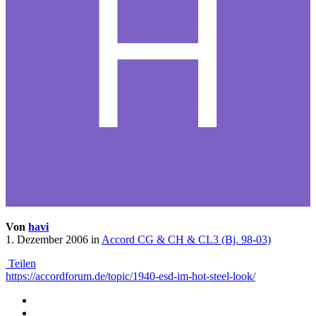
Von
havi
1. Dezember 2006
in
Accord CG & CH & CL3 (Bj. 98-03)
Teilen
https://accordforum.de/topic/1940-esd-im-hot-steel-look/