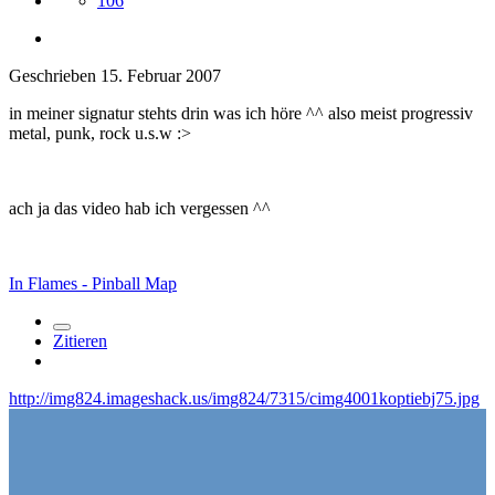
106
Geschrieben
15. Februar 2007
in meiner signatur stehts drin was ich höre ^^ also meist progressiv
metal, punk, rock u.s.w :>
ach ja das video hab ich vergessen ^^
In Flames - Pinball Map
Zitieren
http://img824.imageshack.us/img824/7315/cimg4001koptiebj75.jpg