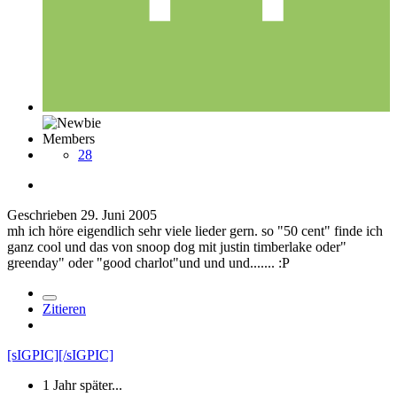
Members
28
Geschrieben
29. Juni 2005
mh ich höre eigendlich sehr viele lieder gern. so "50 cent" finde ich
ganz cool und das von snoop dog mit justin timberlake oder"
greenday" oder "good charlot"und und und....... :P
Zitieren
[sIGPIC][/sIGPIC]
1 Jahr später...