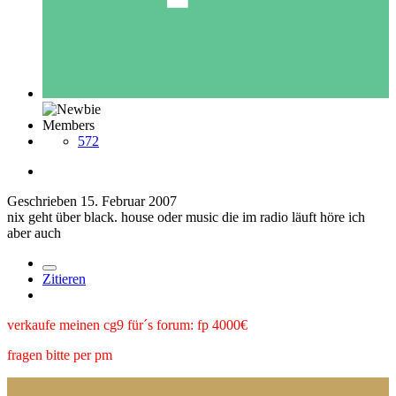
Members
572
Geschrieben
15. Februar 2007
nix geht über black. house oder music die im radio läuft höre ich
aber auch
Zitieren
verkaufe meinen cg9 für´s forum: fp 4000€
fragen bitte per pm