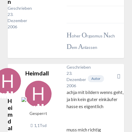
n
Geschrieben
23.
Dezember
2006
H
O
N
oher
rgasmus
ach
D
A
em
nlassen
Geschrieben
Heimdall
23.
Autor
Dezember
2006
achja mit bildern wenns geht,
ja bin kein guter einkäufer
H
hasse es eigentlich
ei
m
Gesperrt
d
1,1Tsd
al
muss mich richtig