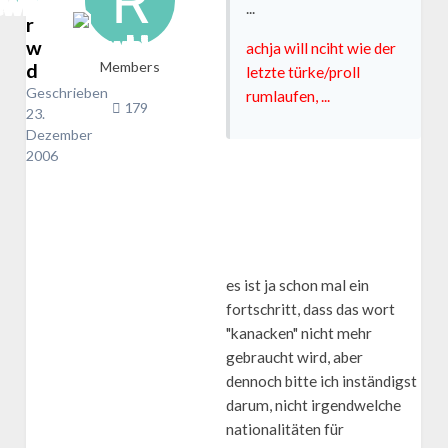
...
r
w
achja will nciht wie der
d
Members
letzte türke/proll
Geschrieben
rumlaufen, ...
179
23.
Dezember
2006
es ist ja schon mal ein
fortschritt, dass das wort
"kanacken" nicht mehr
gebraucht wird, aber
dennoch bitte ich inständigst
darum, nicht irgendwelche
nationalitäten für