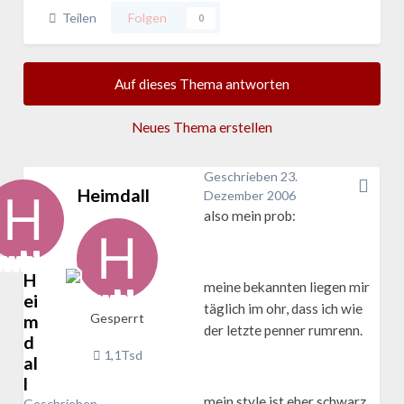
Teilen
Folgen
0
Auf dieses Thema antworten
Neues Thema erstellen
Geschrieben
23.
Heimdall
Dezember 2006
also mein prob:
H
meine bekannten liegen mir
ei
täglich im ohr, dass ich wie
m
Gesperrt
der letzte penner rumrenn.
d
1,1Tsd
al
l
mein style ist eher schwarz
Geschrieben