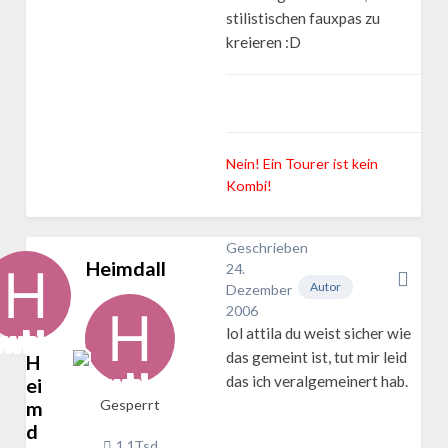
stilistischen fauxpas zu
kreieren :D
Nein! Ein Tourer ist kein
Kombi!
Geschrieben
Heimdall
24.
Autor
Dezember
2006
lol attila du weist sicher wie
das gemeint ist, tut mir leid
H
das ich veralgemeinert hab.
ei
m
Gesperrt
d
1,1Tsd