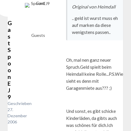
Original von Heimdall
.. geld ist wurst muss eh
G
auf marken da diese
a
wenigstens passen..
s
Guests
t
S
p
Oh, mal nen ganz neuer
o
Spruch.Geld spielt beim
o
Heimdall keine Rolle...P.S.Wie
n
sieht es denn mit
E
Garagenmiete aus??? ;)
J
9
Geschrieben
27.
Und sonst, es gibt schicke
Dezember
Kinderläden, da gibts auch
2006
was schönes für dich.Ich