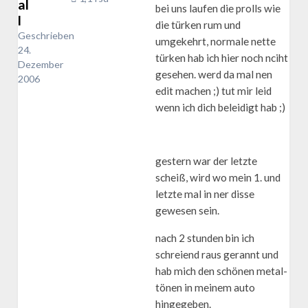
al
bei uns laufen die prolls wie
l
die türken rum und
Geschrieben
umgekehrt, normale nette
24.
türken hab ich hier noch nciht
Dezember
gesehen. werd da mal nen
2006
edit machen ;) tut mir leid
wenn ich dich beleidigt hab ;)
gestern war der letzte
scheiß, wird wo mein 1. und
letzte mal in ner disse
gewesen sein.
nach 2 stunden bin ich
schreiend raus gerannt und
hab mich den schönen metal-
tönen in meinem auto
hingegeben.