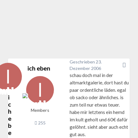
Geschrieben
23.
ich eben
Dezember 2006
schau doch mal in der
altmarktgalerie, dort hast du
paar ordentliche läden. egal
i
ob sacko oder ähnliches. is
c
zum teil nur etwas teuer.
h
Members
habe mir letztens ein hemd
e
im kult geholt und 60€ dafür
255
b
gelöhnt. sieht aber auch echt
e
gut aus.