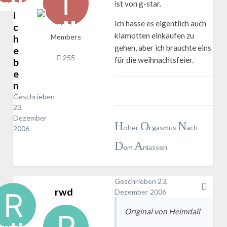
ist von g-star.
i
ich hasse es eigentlich auch
c
klamotten einkaufen zu
h
Members
gehen, aber ich brauchte eins
e
255
für die weihnachtsfeier.
b
e
n
Geschrieben
23.
Dezember
H
O
N
oher
rgasmus
ach
2006
D
A
em
nlassen
Geschrieben
23.
rwd
Dezember 2006
Original von Heimdall