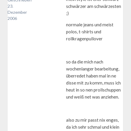
schwärzer am schwärzesten
23.
Dezember
;)
2006
normale jeans und meist
polos, t-shirts und
rollkragenpullover
so da die mich nach
wochenlanger bearbeitung,
überredet haben mal in ne
disse mit zu komm, muss ich
heut in so nen prollschuppen
und weiß net was anziehen.
also zu mir passt nix enges,
da ich sehr schmal und klein