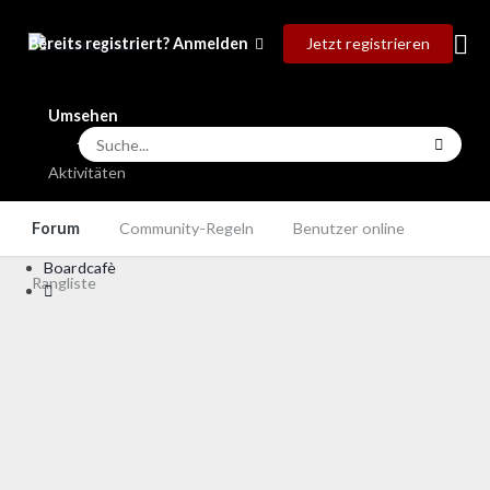
Jetzt registrieren
Bereits registriert? Anmelden
Umsehen
Aktivitäten
Forum
Community-Regeln
Benutzer online
Boardcafè
Rangliste