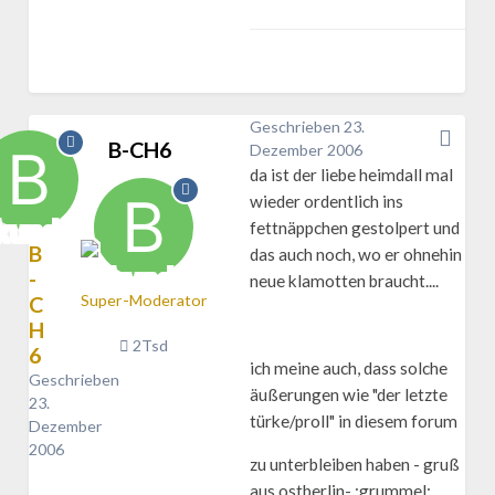
Geschrieben
23.
B-CH6
Dezember 2006
da ist der liebe heimdall mal
wieder ordentlich ins
fettnäppchen gestolpert und
B
das auch noch, wo er ohnehin
-
neue klamotten braucht....
C
Super-Moderator
H
2Tsd
6
ich meine auch, dass solche
Geschrieben
äußerungen wie "der letzte
23.
türke/proll" in diesem forum
Dezember
2006
zu unterbleiben haben - gruß
aus ostberlin- :grummel: