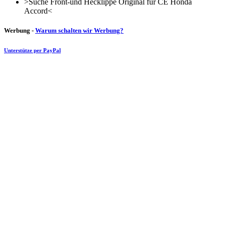
>Suche Front-und Hecklippe Original für CE Honda
Accord<
Werbung -
Warum schalten wir Werbung?
Unterstütze per PayPal