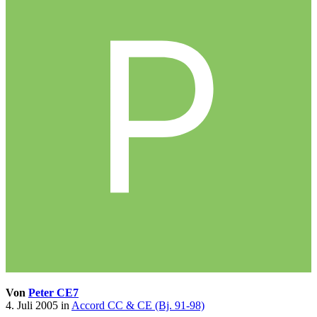
Von
Peter CE7
4. Juli 2005
in
Accord CC & CE (Bj. 91-98)