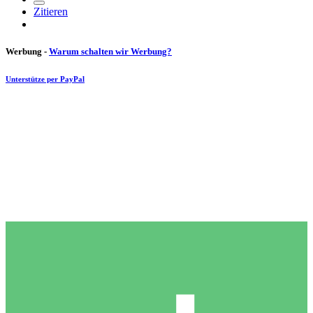
Zitieren
Werbung -
Warum schalten wir Werbung?
Unterstütze per PayPal