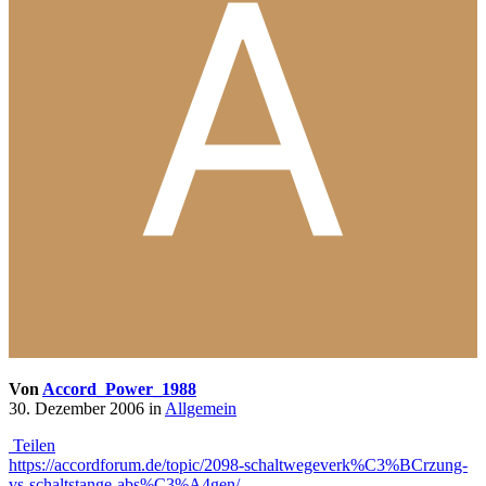
Von
Accord_Power_1988
30. Dezember 2006
in
Allgemein
Teilen
https://accordforum.de/topic/2098-schaltwegeverk%C3%BCrzung-
vs-schaltstange-abs%C3%A4gen/