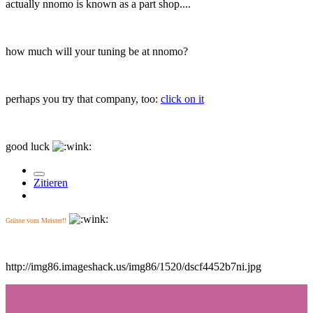
actually nnomo is known as a part shop....
how much will your tuning be at nnomo?
perhaps you try that company, too:
click on it
good luck
Zitieren
Grüsse vom Meister!!
http://img86.imageshack.us/img86/1520/dscf4452b7ni.jpg