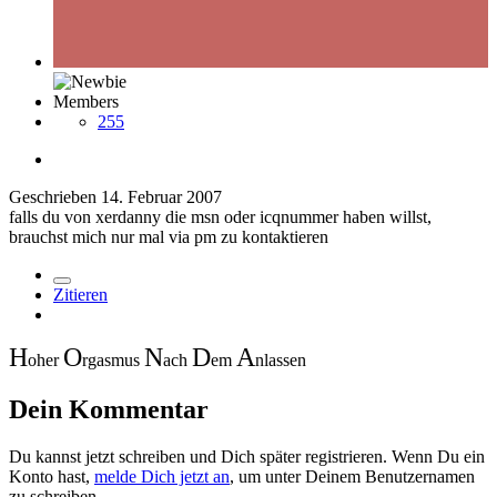
Members
255
Geschrieben
14. Februar 2007
falls du von xerdanny die msn oder icqnummer haben willst,
brauchst mich nur mal via pm zu kontaktieren
Zitieren
H
O
N
D
A
oher
rgasmus
ach
em
nlassen
Dein Kommentar
Du kannst jetzt schreiben und Dich später registrieren. Wenn Du ein
Konto hast,
melde Dich jetzt an
, um unter Deinem Benutzernamen
zu schreiben.