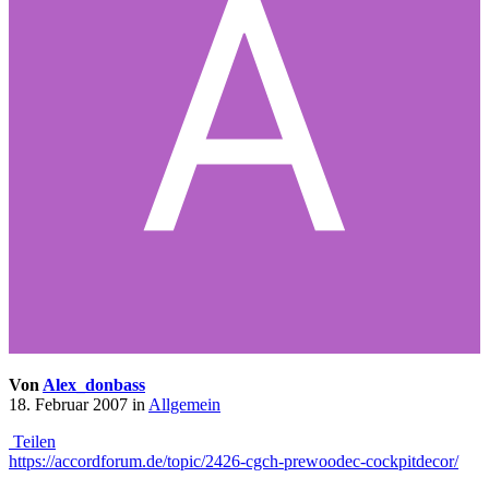
Von
Alex_donbass
18. Februar 2007
in
Allgemein
Teilen
https://accordforum.de/topic/2426-cgch-prewoodec-cockpitdecor/