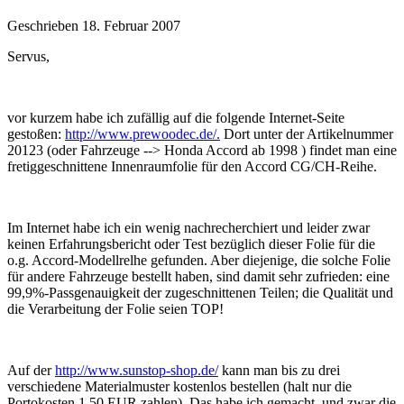
Geschrieben
18. Februar 2007
Servus,
vor kurzem habe ich zufällig auf die folgende Internet-Seite
gestoßen:
http://www.prewoodec.de/.
Dort unter der Artikelnummer
20123 (oder Fahrzeuge --> Honda Accord ab 1998 ) findet man eine
fretiggeschnittene Innenraumfolie für den Accord CG/CH-Reihe.
Im Internet habe ich ein wenig nachrecherchiert und leider zwar
keinen Erfahrungsbericht oder Test bezüglich dieser Folie für die
o.g. Accord-Modellrelhe gefunden. Aber diejenige, die solche Folie
für andere Fahrzeuge bestellt haben, sind damit sehr zufrieden: eine
99,9%-Passgenauigkeit der zugeschnittenen Teilen; die Qualität und
die Verarbeitung der Folie seien TOP!
Auf der
http://www.sunstop-shop.de/
kann man bis zu drei
verschiedene Materialmuster kostenlos bestellen (halt nur die
Portokosten 1,50 EUR zahlen). Das habe ich gemacht, und zwar die