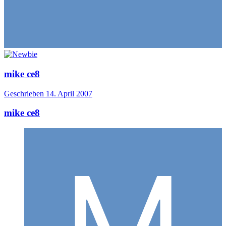
mike ce8
Geschrieben
14. April 2007
mike ce8