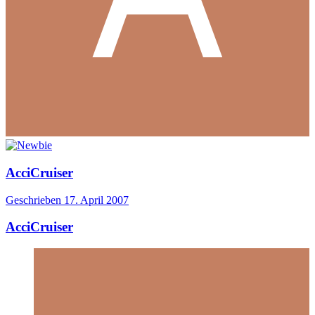
AcciCruiser
Geschrieben
17. April 2007
AcciCruiser