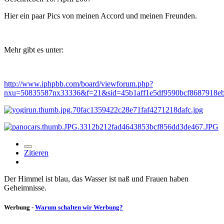
Hier ein paar Pics von meinen Accord und meinen Freunden.
Mehr gibt es unter:
http://www.iphpbb.com/board/viewforum.php?
nxu=50835587nx33336&f=21&sid=45b1aff1e5df9590bcf8687918e
Zitieren
Der Himmel ist blau, das Wasser ist naß und Frauen haben
Geheimnisse.
Werbung -
Warum schalten wir Werbung?