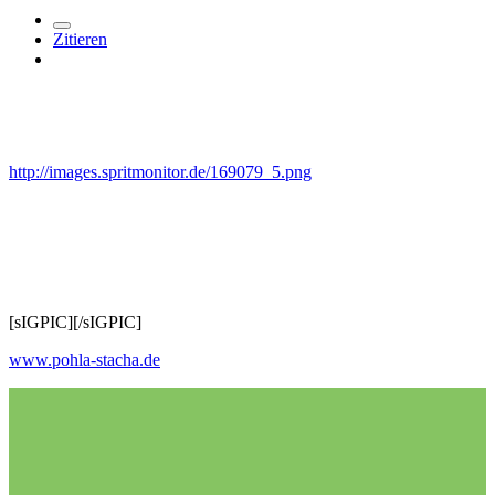
Zitieren
http://images.spritmonitor.de/169079_5.png
[sIGPIC][/sIGPIC]
www.pohla-stacha.de