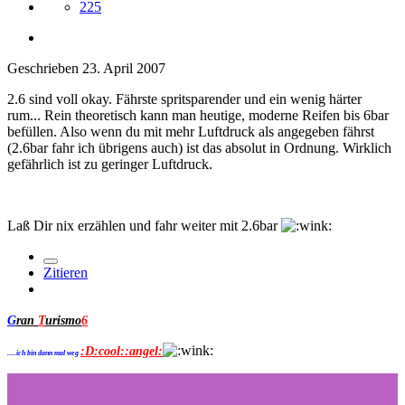
225
Geschrieben
23. April 2007
2.6 sind voll okay. Fährste spritsparender und ein wenig härter
rum... Rein theoretisch kann man heutige, moderne Reifen bis 6bar
befüllen. Also wenn du mit mehr Luftdruck als angegeben fährst
(2.6bar fahr ich übrigens auch) ist das absolut in Ordnung. Wirklich
gefährlich ist zu geringer Luftdruck.
Laß Dir nix erzählen und fahr weiter mit 2.6bar
Zitieren
G
ran
T
urismo
6
:D:cool::angel:
.....ich bin dann mal weg