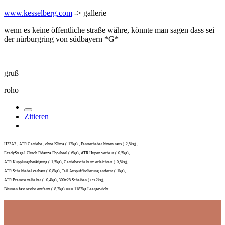
www.kesselberg.com
-> gallerie
wenn es keine öffentliche straße währe, könnte man sagen dass sei
der nürburgring von südbayern *G*
gruß
roho
Zitieren
H22A7 , ATR Getriebe , ohne Klima (-17kg) , Fensterheber hinten raus (-2,5kg) ,
ExedyStage1 Clutch Fidanza Flywheel (-6kg), ATR Hupen verbaut (-0,5kg),
ATR Kupplungsbetätigung (-1,5kg), Getriebeschaltarm erleichtert (-0,5kg),
ATR Schalthebel verbaut (-0,8kg), Teil-Auspuffisolierung entfernt (-1kg),
ATR Bremssattelhalter (+0,4kg), 300x28 Scheiben (+ca2kg),
Bitumen fast restlos entfernt (-8,7kg) === 1187kg Leergewicht