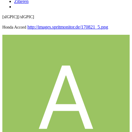
Zitieren
[sIGPIC][/sIGPIC]
http://images.spritmonitor.de/170821_5.png
Honda Accord