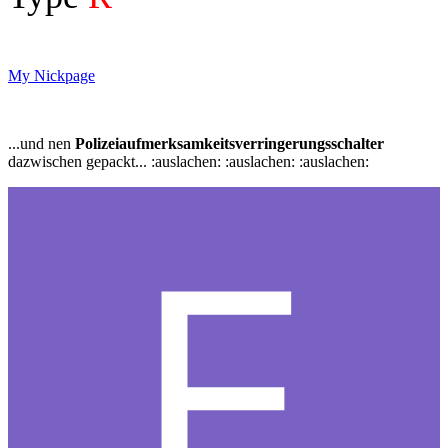
My Nickpage
...und nen
Polizeiaufmerksamkeitsverringerungsschalter
dazwischen gepackt... :auslachen: :auslachen: :auslachen: