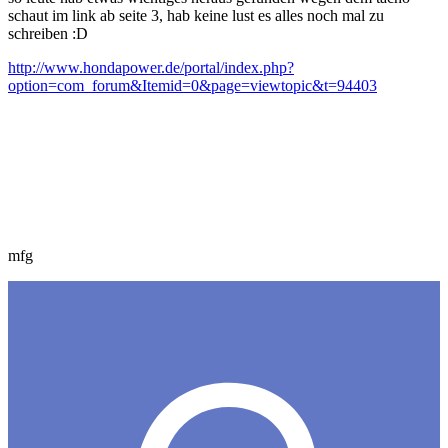
schaut im link ab seite 3, hab keine lust es alles noch mal zu
schreiben :D
http://www.hondapower.de/portal/index.php?
option=com_forum&Itemid=0&page=viewtopic&t=94403
mfg