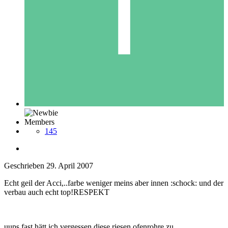
Members
145
Geschrieben
29. April 2007
Echt geil der Acci,..farbe weniger meins aber innen :schock: und der
verbau auch echt top!RESPEKT
uups fast hätt ich vergessen diese riesen ofenrohre zu