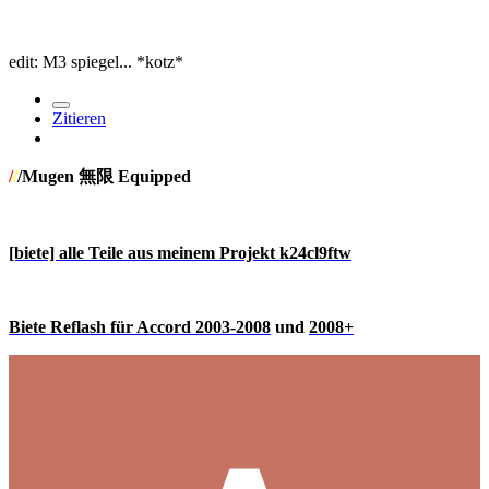
edit: M3 spiegel... *kotz*
Zitieren
/
/
/Mugen 無限 Equipped
[biete] alle Teile aus meinem Projekt k24cl9ftw
Biete Reflash für Accord 2003-2008
und
2008+