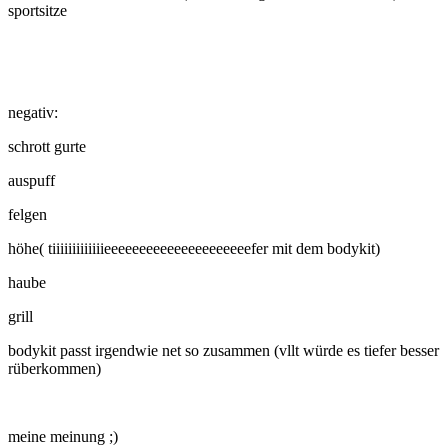
sportsitze
negativ:
schrott gurte
auspuff
felgen
höhe( tiiiiiiiiiiiiieeeeeeeeeeeeeeeeeeeeefer mit dem bodykit)
haube
grill
bodykit passt irgendwie net so zusammen (vllt würde es tiefer besser
rüberkommen)
meine meinung ;)