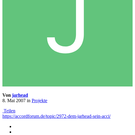
Von
jarhead
8. Mai 2007
in
Projekte
Teilen
https://accordforum.de/topic/2972-dem-jarhead-sein-acci/