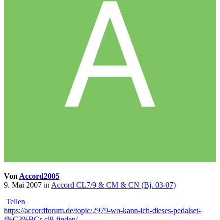
Von
Accord2005
9. Mai 2007
in
Accord CL7/9 & CM & CN (Bj. 03-07)
Teilen
https://accordforum.de/topic/2979-wo-kann-ich-dieses-pedalset-
f%C3%BCr-cl9-finden/