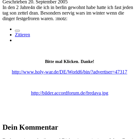
Geschrieben
20. September 2005
In den 2 Jahre4n die ich in berlin gewohnt habe hatte ich fast jeden
tag son zettel dran. Besonders nervig wars im winter wenn die
dinger festgefroren waren. :motz:
Zitieren
Bitte mal Klicken. Danke!
http://www.holy-war.de/DE/World6/bin/?advertiser=47317
http://bilder.accordforum.de/fredava.jpg
Dein Kommentar