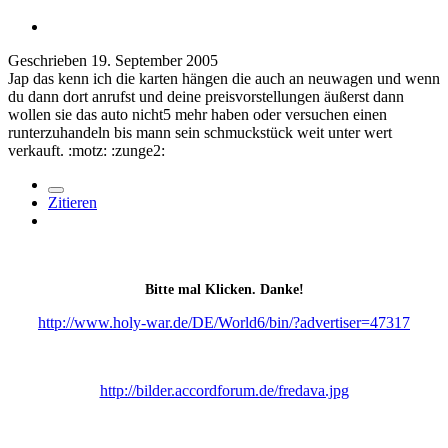
Geschrieben
19. September 2005
Jap das kenn ich die karten hängen die auch an neuwagen und wenn
du dann dort anrufst und deine preisvorstellungen äußerst dann
wollen sie das auto nicht5 mehr haben oder versuchen einen
runterzuhandeln bis mann sein schmuckstück weit unter wert
verkauft. :motz: :zunge2:
Zitieren
Bitte mal Klicken. Danke!
http://www.holy-war.de/DE/World6/bin/?advertiser=47317
http://bilder.accordforum.de/fredava.jpg