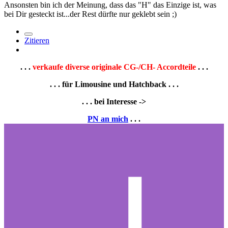
Ansonsten bin ich der Meinung, dass das "H" das Einzige ist, was
bei Dir gesteckt ist...der Rest dürfte nur geklebt sein ;)
Zitieren
. . .
verkaufe diverse originale CG-/CH- Accordteile
. . .
. . . für Limousine und Hatchback . . .
. . . bei Interesse ->
PN an mich
. . .