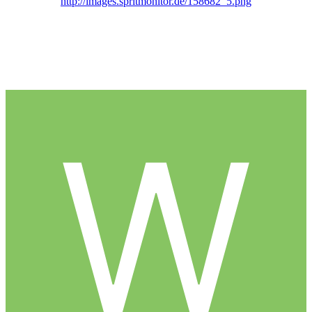
http://images.spritmonitor.de/158682_5.png