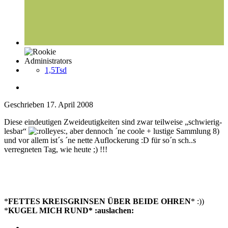
Administrators
1,5Tsd
Geschrieben
17. April 2008
Diese eindeutigen Zweideutigkeiten sind zwar teilweise „schwierig-
lesbar“
, aber dennoch ´ne coole + lustige Sammlung 8)
und vor allem ist´s ´ne nette Auflockerung :D für so´n sch..s
verregneten Tag, wie heute ;) !!!
*
FETTES KREISGRINSEN ÜBER BEIDE OHREN
* :))
*
KUGEL MICH RUND* :auslachen: