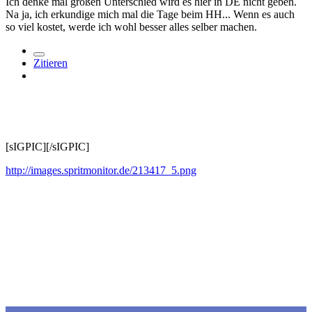
Ich denke mal großen Unterschied wird es hier in DE nicht geben.
Na ja, ich erkundige mich mal die Tage beim HH... Wenn es auch
so viel kostet, werde ich wohl besser alles selber machen.
Zitieren
[sIGPIC][/sIGPIC]
http://images.spritmonitor.de/213417_5.png