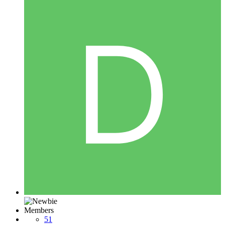
Members
51