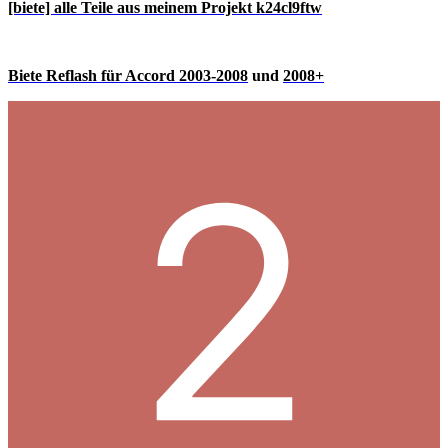
[biete] alle Teile aus meinem Projekt k24cl9ftw
Biete Reflash für Accord 2003-2008
und
2008+