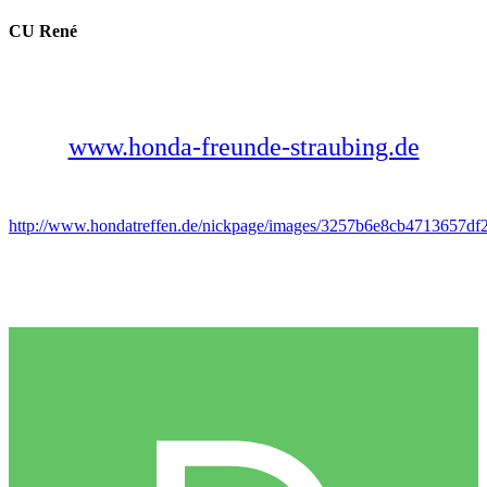
CU René
www.honda-freunde-straubing.de
http://www.hondatreffen.de/nickpage/images/3257b6e8cb4713657d