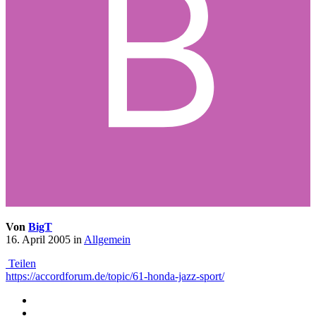
Von
BigT
16. April 2005
in
Allgemein
Teilen
https://accordforum.de/topic/61-honda-jazz-sport/