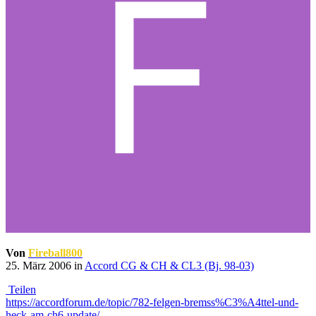
Von
Fireball800
25. März 2006
in
Accord CG & CH & CL3 (Bj. 98-03)
Teilen
https://accordforum.de/topic/782-felgen-bremss%C3%A4ttel-und-
heck-am-ch6-update/