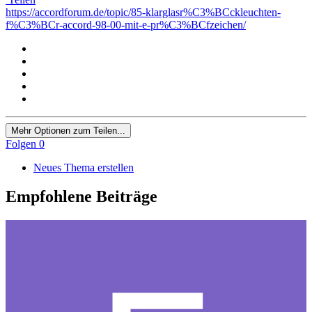
https://accordforum.de/topic/85-klarglasr%C3%BCckleuchten-
f%C3%BCr-accord-98-00-mit-e-pr%C3%BCfzeichen/
Mehr Optionen zum Teilen...
Folgen
0
Neues Thema erstellen
Empfohlene Beiträge