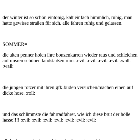
der winter ist so schön eintönig, kalt einfach himmlich, ruhig, man
hatte gewisse straßen für sich, alle fahren ruhig und gelassen.
SOMMER=
die alten penner holen ihre bonzenkarren wieder raus und schleichen
auf unsren schönen landstarßen rum. :evil: :evil: :evil: :evil: :wall:
:wall:
die jungen rotzer mit ihren gfk-buden versuchen/machen einen auf
dicke hose. :roll:
und das schlimmste die fahrradfahrer, wie ich diese brut der hölle
hasse!!!! :evil: :evil: :evil: :evil: :evil: :evil: :evil: