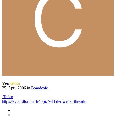
Von
civica
25. April 2006
in
Boardcafè
Teilen
https://accordforum.de/topic/943-der-wetter-thread/