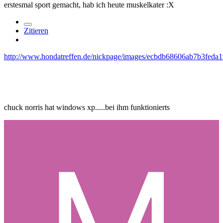
erstesmal sport gemacht, hab ich heute muskelkater :X
Zitieren
http://www.hondatreffen.de/nickpage/images/ecbdb68606ab7b3feda
chuck norris hat windows xp.....bei ihm funktionierts