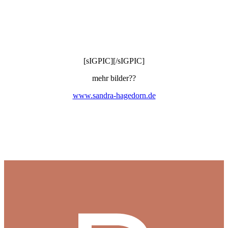
[sIGPIC][/sIGPIC]
mehr bilder??
www.sandra-hagedorn.de