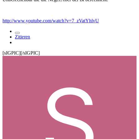
http://www.youtube.com/watch?v=7_zVatYhlvU
Zitieren
[sIGPIC][/sIGPIC]