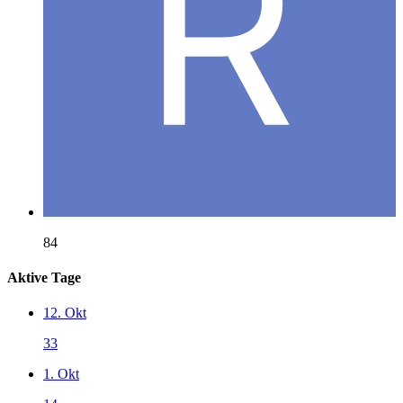
84
Aktive Tage
12. Okt
33
1. Okt