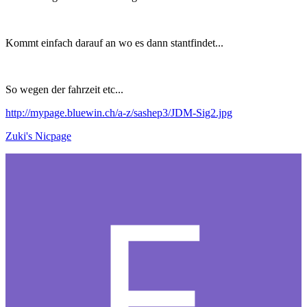
Kommt einfach darauf an wo es dann stantfindet...
So wegen der fahrzeit etc...
http://mypage.bluewin.ch/a-z/sashep3/JDM-Sig2.jpg
Zuki's Nicpage