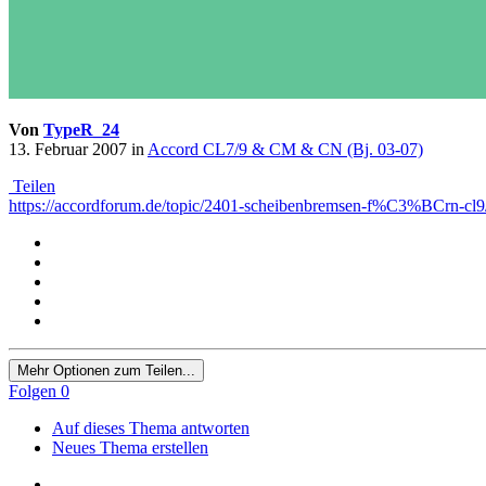
Von
TypeR_24
13. Februar 2007
in
Accord CL7/9 & CM & CN (Bj. 03-07)
Teilen
https://accordforum.de/topic/2401-scheibenbremsen-f%C3%BCrn-cl9
Mehr Optionen zum Teilen...
Folgen
0
Auf dieses Thema antworten
Neues Thema erstellen