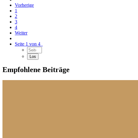
Vorherige
1
2
3
4
Weiter
Seite 1 von 4
Empfohlene Beiträge