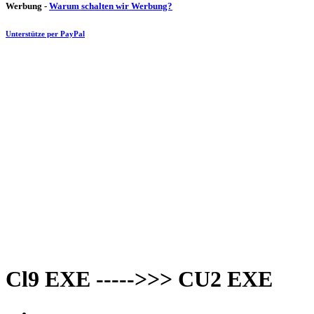
Werbung -
Warum schalten wir Werbung?
Unterstütze per PayPal
Cl9 EXE ----->>> CU2 EXE