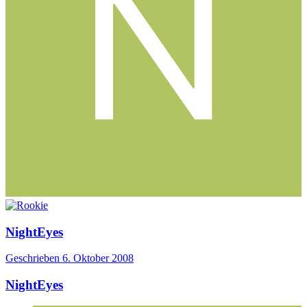
NightEyes
Geschrieben
6. Oktober 2008
NightEyes