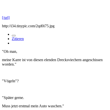
[/url]
http://i34.tinypic.com/2qd0i75.jpg
Zitieren
"Oh man,
meine Karre ist von diesen elenden Drecksviechern angeschissen
worden."
"Vögeln"?
"Später gerne.
Muss jetzt erstmal mein Auto waschen."