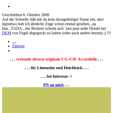
Geschrieben
6. Oktober 2008
Auf die Schnelle fällt mir da kein dazugehöriger Name ein, aber
irgendwo hab ich ähnliche Züge schon einmal gesehen...na
klar...TADA...der Besitzer scheint sich ´nen paar nette Details bei
DEM
von Fugel abgeguckt zu haben (oder auch anders herum) ;) !!!
Zitieren
. . .
verkaufe diverse originale CG-/CH- Accordteile
. . .
. . . für Limousine und Hatchback . . .
. . . bei Interesse ->
PN an mich
. . .