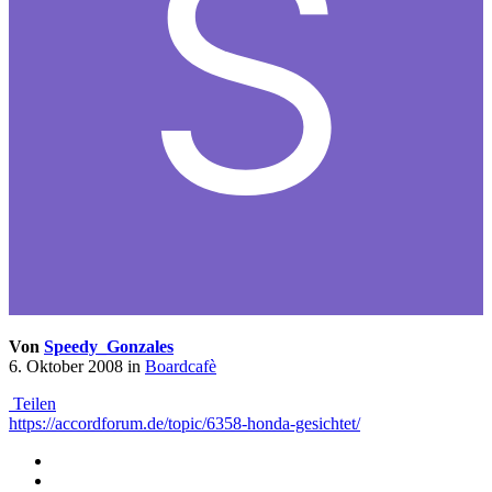
Von
Speedy_Gonzales
6. Oktober 2008
in
Boardcafè
Teilen
https://accordforum.de/topic/6358-honda-gesichtet/