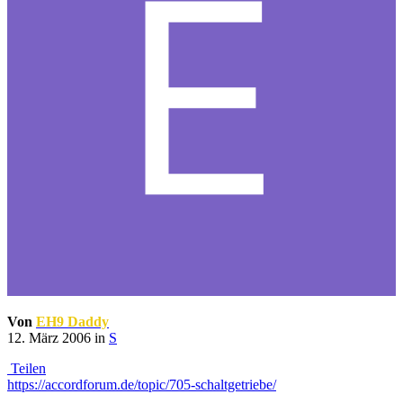
Von
EH9 Daddy
12. März 2006
in
S
Teilen
https://accordforum.de/topic/705-schaltgetriebe/